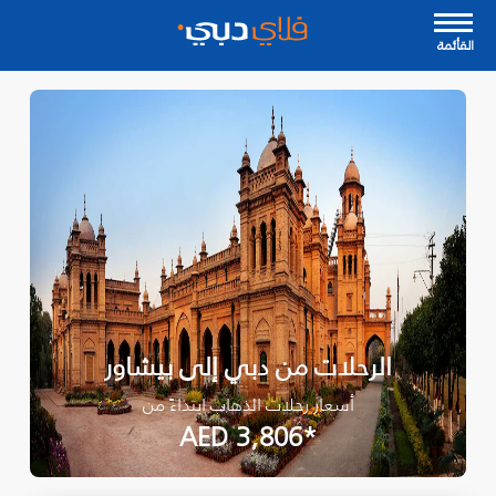
القأئمة
الرحلات من دبي إلى بيشاور
أسعار رحلات الذهاب ابتداءً من
*AED 3,806