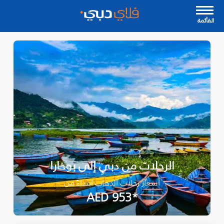
القأئمة
الرحلات من دبي إلى بوخارا
أسعار رحلات الذهاب ابتداءً من
*AED 953