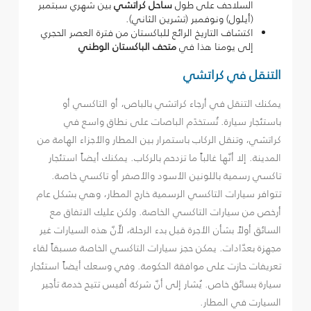
السلاحف على طول
ساحل كراتشي
بين شهري سبتمبر
(أيلول) ونوفمبر (تشرين الثاني).
اكتشاف التاريخ الرائع للباكستان من فترة العصر الحجري
إلى يومنا هذا في
متحف الباكستان الوطني
التنقل في كراتشي
يمكنك التنقل في أرجاء كراتشي بالباص، أو التاكسي أو
باستئجار سيارة. تُستخدَم الباصات على نطاق واسع في
كراتشي، وتنقل الركاب باستمرار بين المطار والأجزاء الهامة من
المدينة. إلا أنّها غالباً ما تزدحم بالركاب. يمكنك أيضاً استئجار
تاكسي رسمية باللونين الأسود والأصفر أو تاكسي خاصة.
تتوافر سيارات التاكسي الرسمية خارج المطار، وهي بشكل عام
أرخص من سيارات التاكسي الخاصة. ولكن عليك الاتفاق مع
السائق أولاً بشأن الأجرة قبل بدء الرحلة، لأّنّ هذه السيارات غير
مجهزة بعدّادات. يمكن حجز سيارات التاكسي الخاصة مسبقاً لقاء
تعريفات حازت على موافقة الحكومة. وفي وسعك أيضاً استئجار
سيارة بسائق خاص. يُشار إلى أنّ شركة أفيس تتيح خدمة تأجير
السيارت في المطار.