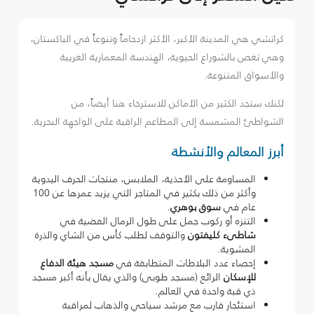
كراتشي هي المدينة الأكبر، الأكثر ازدحاماً وتنوعاً في الباكستان،
وهي تغص بالشوراع الحيوية، الهندسة المعمارية الغريبة
والأسواق المتنوعة.
لكنك ستجد الكثير من الأماكن للاسترخاء هنا أيضاً، من
الشواطئ المشمسة إلى المطاعم الراقية على الواجهة البحرية.
أبرز المعالم والأنشطة
المساومة على الأحذية، الملابس، منتجات الحرف اليدوية
وأكثر من ذلك بكثير في المتاجر التي يزيد عمرها عن 100
عام في
سوق بوهري
.
التنزه أو ركوب جمل على طول الرمال الفضية في
شاطىء كليفتون
والتوقف لطلب كأس من الشاي والذرة
المشوية.
إحصاء عدد البلاطات المتطابقة في
مسجد هيئة الدفاع
للإسكان
الرائع (مسجد طوبى) والذي يقال بأنه أكبر مسجد
ذي قبة واحدة في العالم.
استئجار قارب مع مرشد سياحي والذهاب لمراقبة