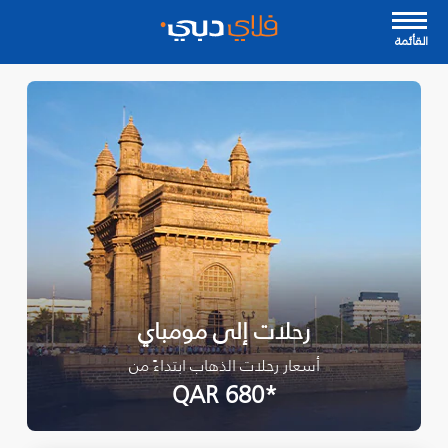
القأئمة
رحلات إلى مومباي
أسعار رحلات الذهاب ابتداءً من
*QAR 680