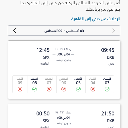
أعثر على الموعد المثالي للرحلة من دبي إلى القاهرة بما
يتوافق مع برنامجك.
الرحلات من دبي إلى القاهرة
-
03 أغسطس
09 أغسطس
09:45
رحلة FZ 193
12:45
04س 00د
SPX
DXB
بدون توقف
دبي
القاهرة
الإثنين
الثلاثاء
الأربعاء
الخميس
الجمعة
السبت
الأحد
09
08
07
06
05
04
03
21:50
رحلة FZ 191
00:50
04س 00د
SPX
DXB
بدون توقف
دبي
القاهرة