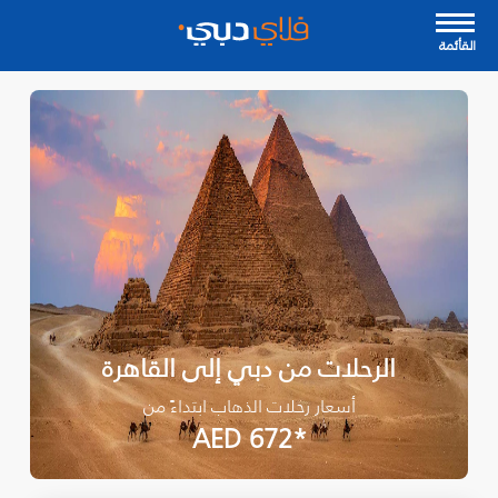
القأئمة
الرحلات من دبي إلى القاهرة
أسعار رحلات الذهاب ابتداءً من
*AED 672