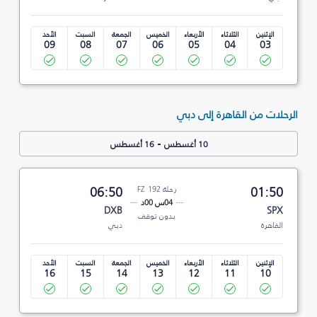
الإثنين
الثلاثاء
الأربعاء
الخميس
الجمعة
السبت
الأحد
09
08
07
06
05
04
03
الرحلات من القاهرة إلى دبي
-
10 أغسطس
16 أغسطس
01:50
رحلة FZ 192
06:50
04س 00د
DXB
SPX
بدون توقف
القاهرة
دبي
الإثنين
الثلاثاء
الأربعاء
الخميس
الجمعة
السبت
الأحد
16
15
14
13
12
11
10