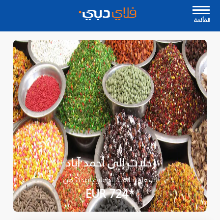
القأئمة
رحلات إلى أحمد آباد
أسعار رحلات الذهاب ابتداءً من
*EUR 724