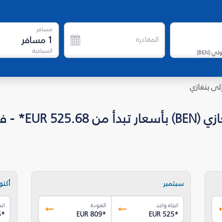
مسافر
1
مسافر
المغادرة
السياحية
دولي
(
BEN
)
لى بنغازي
 - فلاي دبي
سبتمبر
أكتوب
اتجاه واحد
العودة
اتج
5
*
EUR 809
*
EUR 525
*