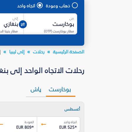
ذهاب وعودة
اتجاه واحد
من
إلى
مطار بوخارست
(
OTP
)
مطار بنينا ال
الصفحة الرئيسية
رحلات
إلى ليبيا
إ
رحلات الاتجاه الواحد إلى بنغازي (BEN) بأسعار تبدأ من EUR 525.68*
بوخارست
ياش
أغسطس
اتجاه واحد
العودة
EUR 809
*
EUR 525
*