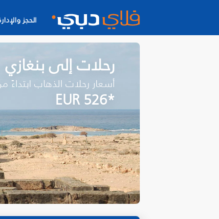
الحجز والإدارة
رحلات إلى بنغازي
أسعار رحلات الذهاب ابتداءً م
*EUR 526