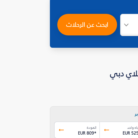
ابحث عن الرحلات
ر
اه واحد
العودة
EUR 809
*
EUR 52