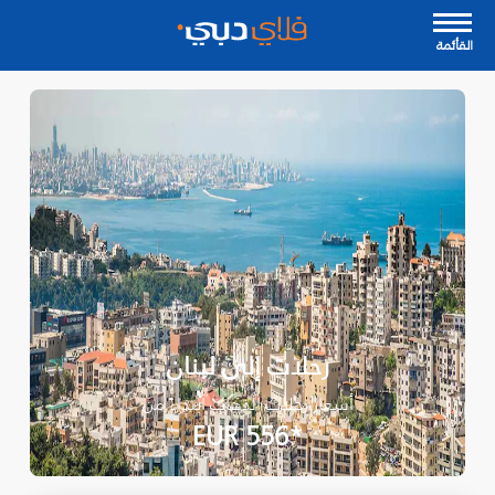
القأئمة
رحلات إلى لبنان
أسعار رحلات الذهاب ابتداءً من
*EUR 556