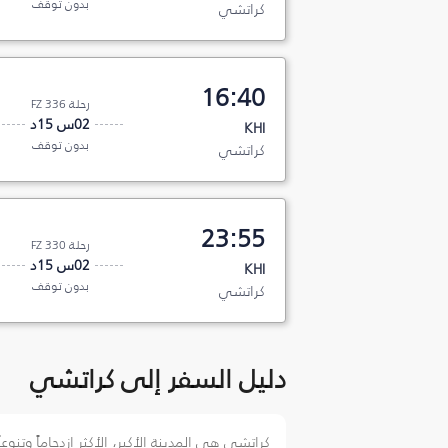
بدون توقف
كراتشي
16:40
رحلة FZ 336
02س 15د
KHI
بدون توقف
كراتشي
23:55
رحلة FZ 330
02س 15د
KHI
بدون توقف
كراتشي
دليل السفر إلى كراتشي
كراتشي هي المدينة الأكبر، الأكثر ازدحاماً وتنو