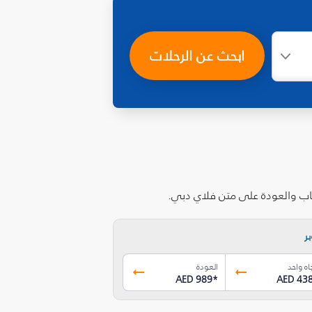
ابحث عن الرحلات
هاب والعودة على متن فلاي دبي.
ر
اه واحد
العودة
AED 989
*
AED 43