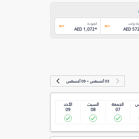
اه واحد
العودة
AED 1,072
*
AED 57
-
03 أغسطس
09 أغسطس
س
الجمعة
السبت
الأحد
09
08
07