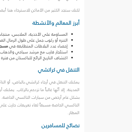
لكنك ستجد الكثير من الأماكن للاسترخاء هنا أي
أبرز المعالم والأنشطة
المساومة على الأحذية، الملابس، منتجات الحر
التنزه أو ركوب جمل على طول الرمال ا
إحصاء عدد البلاطات المتطابقة في
مسجد 
استئجار قارب مع مرشد سياحي والذهاب
اكتشاف التاريخ الرائع للباكستان من فتر
التنقل في كراتشي
يمكنك التنقل في أرجاء كراتشي بالباص، أو التا
المدينة. إلا أنّها غالباً ما تزدحم بالركاب. يم
بشكل عام أرخص من سيارات التاكسي الخاصة. ولكن 
التاكسي الخاصة مسبقاً لقاء تعريفات حازت على
المطار.
نصائح للمسافرين