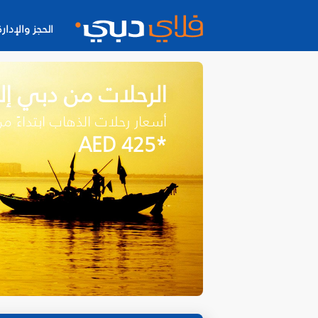
الحجز والإدارة
الرحلات من دبي إ
أسعار رحلات الذهاب ابتداءً م
*AED 425