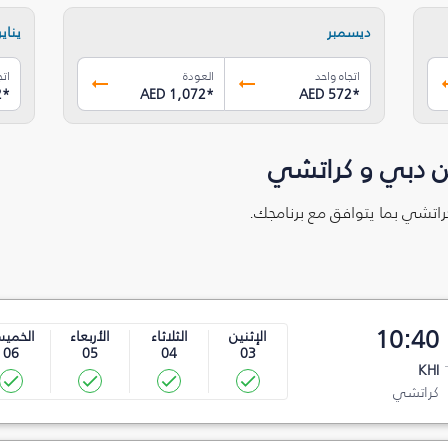
ديسمبر
يناير
اتجاه واحد
العودة
اتج
2
*
AED 1,072
*
AED 572
*
ن دبي و كراتشي
كراتشي بما يتوافق مع برنامجك.
10:40
الإثنين
الثلاثاء
الأربعاء
الخمي
06
05
04
03
KHI
كراتشي