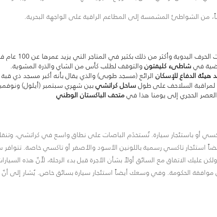
ضاً، من الشواطئ المشمسة إلى المطاعم الراقية على الواجهة البحرية.
ف اليدوية وأكثر من ذلك بكثير في المتاجر التي يزيد عمرها عن 100 عام في
لفضية في
شاطىء كليفتون
والتوقف لطلب كأس من الشاي والذرة المشوية.
هيئة الدفاع للإسكان
الرائع (مسجد طوبى) والذي يقال بأنه أكبر مسجد ذي قبة 
 لمراقبة السلاحف على طول
ساحل كراتشي
بين شهري سبتمبر (أيلول) ونوفمبر 
ة العصر الحجري إلى يومنا هذا في
متحف الباكستان الوطني
كسي أو باستئجار سيارة. تُستخدَم الباصات على نطاق واسع في كراتشي، وتنقل ال
كنك أيضاً استئجار تاكسي رسمية باللونين الأسود والأصفر أو تاكسي خاصة. تتواف
عليك الاتفاق مع السائق أولاً بشأن الأجرة قبل بدء الرحلة، لأّنّ هذه السيارا
 موافقة الحكومة. وفي وسعك أيضاً استئجار سيارة بسائق خاص. يُشار إلى أنّ 