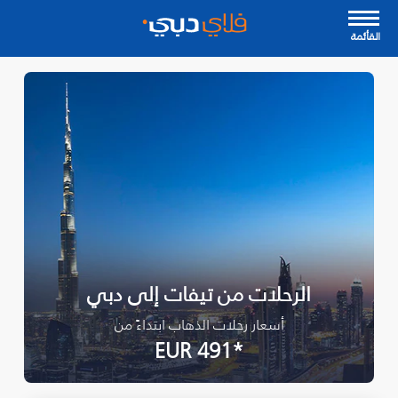
القأئمة
الرحلات من تيفات إلى دبي
أسعار رحلات الذهاب ابتداءً من
*EUR 491