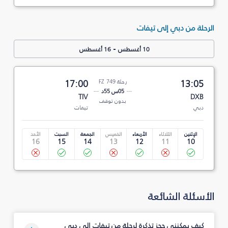
الرحلة من دبي إلى تيفات
-
10 أغسطس
16 أغسطس
13:05
رحلة FZ 749
17:00
05س 55د
TIV
DXB
بدون توقف
دبي
تيفات
الإثنين
الثلاثاء
الأربعاء
الخميس
الجمعة
السبت
الأحد
16
15
14
13
12
11
10
الأسئلة الشائعة
كيف يمكنني حجز تذكرة لرحلة من تيفات إلى دبي