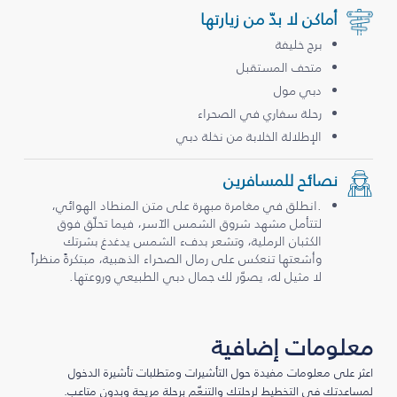
أماكن لا بدّ من زيارتها
برج خليفة
متحف المستقبل
دبي مول
رحلة سفاري في الصحراء
الإطلالة الخلابة من نخلة دبي
نصائح للمسافرين
.انطلق في مغامرة مبهرة على متن المنطاد الهوائي،
لتتأمل مشهد شروق الشمس الآسر، فيما تحلّق فوق
الكثبان الرملية، وتشعر بدفء الشمس يدغدغ بشرتك
وأشعتها تنعكس على رمال الصحراء الذهبية، مبتكرةً منظراً
لا مثيل له، يصوّر لك جمال دبي الطبيعي وروعتها.
معلومات إضافية
اعثر على معلومات مفيدة حول التأشيرات ومتطلبات تأشيرة الدخول
لمساعدتك في التخطيط لرحلتك والتنعّم برحلة مريحة وبدون متاعب.