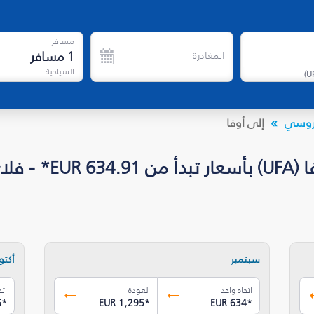
مسافر
1
مسافر
المغادرة
السياحية
)
U
الروسي
إلى أوفا
اي دبي
سبتمبر
أكتوب
اتجاه واحد
العودة
اتج
6
*
EUR 1,295
*
EUR 634
*