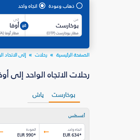
ذهاب وعودة
اتجاه واحد
من
إلى
مطار بوخارست
(
OTP
)
مطار أوفا
(
FA
الصفحة الرئيسية
رحلات
إلى الاتحاد 
رحلات الاتجاه الواحد إلى أوفا (UFA) بأسعار تبدأ من EUR 634.91* - فل
بوخارست
ياش
أغسطس
اتجاه واحد
العودة
EUR 990
*
EUR 634
*