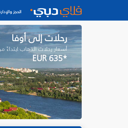
الحجز والإدارة
رحلات إلى أوفا
أسعار رحلات الذهاب ابتداءً م
*EUR 635