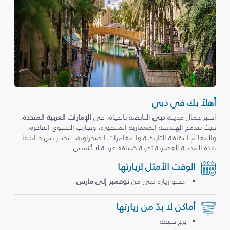
أهلاً بك في دبي
اختبر جمال مدينة
دبي
النابضة بالحياة، في
الإمارات العربية المتحدة
،
حيث تندمج الهندسة المعمارية المتطورة، وتجارب التسوق الفاخرة،
والمعالم الثقافة التاريخية والمغامرات الصحراوية، لتختبر بين حناياها
هذه المدينة العصرية تجربة ضيافة عربية لا تُنسى
الوقت الأمثل لزيارتها
.تحلو زيارة دبي من
نوفمبر إلى مارس
.
أماكن لا بدّ من زيارتها
برج خليفة