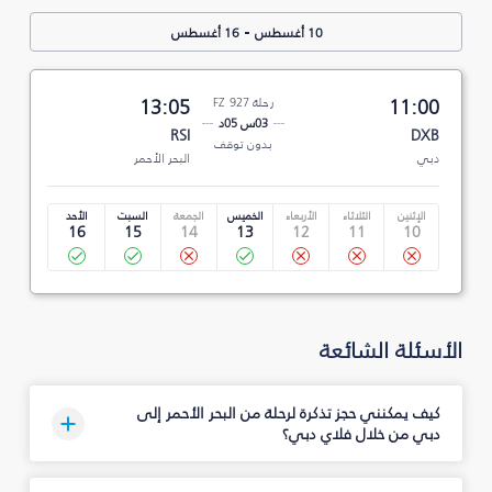
-
10 أغسطس
16 أغسطس
11:00
رحلة FZ 927
13:05
03س 05د
RSI
DXB
بدون توقف
دبي
البحر الأحمر
الإثنين
الثلاثاء
الأربعاء
الخميس
الجمعة
السبت
الأحد
16
15
14
13
12
11
10
الأسئلة الشائعة
كيف يمكنني حجز تذكرة لرحلة من البحر الأحمر إلى
دبي من خلال فلاي دبي؟