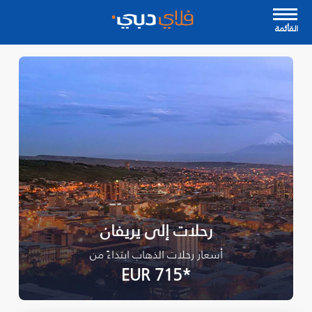
القأئمة
رحلات إلى يريفان
أسعار رحلات الذهاب ابتداءً من
*EUR 715