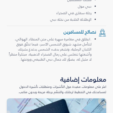
دبي مول
رحلة سفاري في الصحراء
الإطلالة الخلابة من نخلة دبي
نصائح للمسافرين
.انطلق في مغامرة مبهرة على متن المنطاد الهوائي،
لتتأمل مشهد شروق الشمس الآسر، فيما تحلّق فوق
الكثبان الرملية، وتشعر بدفء الشمس يدغدغ بشرتك
وأشعتها تنعكس على رمال الصحراء الذهبية، مبتكرةً منظراً
لا مثيل له، يصوّر لك جمال دبي الطبيعي وروعتها.
معلومات إضافية
اعثر على معلومات مفيدة حول التأشيرات ومتطلبات تأشيرة الدخول
لمساعدتك في التخطيط لرحلتك والتنعّم برحلة مريحة وبدون متاعب.