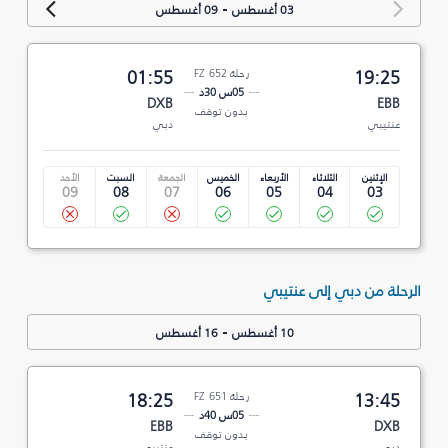
-
03 أغسطس
09 أغسطس
19:25
رحلة FZ 652
01:55
05س 30د
DXB
EBB
بدون توقف
عنتيبي
دبي
الإثنين
الثلاثاء
الأربعاء
الخميس
الجمعة
السبت
الأحد
09
08
07
06
05
04
03
الرحلة من دبي إلى عنتيبي
-
10 أغسطس
16 أغسطس
13:45
رحلة FZ 651
18:25
05س 40د
EBB
DXB
بدون توقف
دبي
عنتيبي