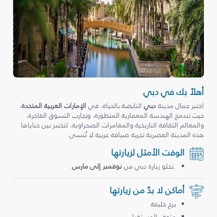
أهلاً بك في دبي
اختبر جمال مدينة
دبي
النابضة بالحياة، في
الإمارات العربية المتحدة
،
حيث تندمج الهندسة المعمارية المتطورة، وتجارب التسوق الفاخرة،
والمعالم الثقافة التاريخية والمغامرات الصحراوية، لتختبر بين حناياها
هذه المدينة العصرية تجربة ضيافة عربية لا تُنسى
الوقت الأمثل لزيارتها
.تحلو زيارة دبي من
نوفمبر إلى مارس
.
أماكن لا بدّ من زيارتها
برج خليفة
متحف المستقبل