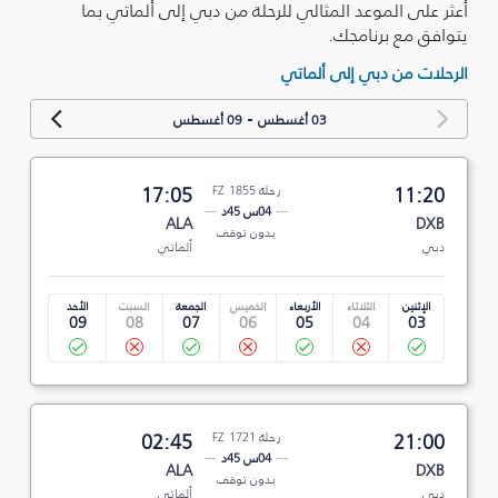
أعثر على الموعد المثالي للرحلة من دبي إلى ألماتي بما
يتوافق مع برنامجك.
الرحلات من دبي إلى ألماتي
-
03 أغسطس
09 أغسطس
11:20
رحلة FZ 1855
17:05
04س 45د
ALA
DXB
بدون توقف
دبي
ألماتي
الإثنين
الثلاثاء
الأربعاء
الخميس
الجمعة
السبت
الأحد
09
08
07
06
05
04
03
21:00
رحلة FZ 1721
02:45
04س 45د
ALA
DXB
بدون توقف
دبي
ألماتي