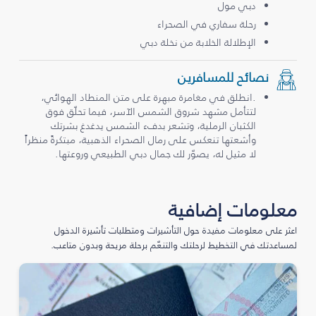
دبي مول
رحلة سفاري في الصحراء
الإطلالة الخلابة من نخلة دبي
نصائح للمسافرين
.انطلق في مغامرة مبهرة على متن المنطاد الهوائي،
لتتأمل مشهد شروق الشمس الآسر، فيما تحلّق فوق
الكثبان الرملية، وتشعر بدفء الشمس يدغدغ بشرتك
وأشعتها تنعكس على رمال الصحراء الذهبية، مبتكرةً منظراً
لا مثيل له، يصوّر لك جمال دبي الطبيعي وروعتها.
معلومات إضافية
اعثر على معلومات مفيدة حول التأشيرات ومتطلبات تأشيرة الدخول
لمساعدتك في التخطيط لرحلتك والتنعّم برحلة مريحة وبدون متاعب.