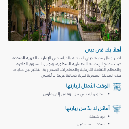
أهلاً بك في دبي
اختبر جمال مدينة
دبي
النابضة بالحياة، في
الإمارات العربية المتحدة
،
حيث تندمج الهندسة المعمارية المتطورة، وتجارب التسوق الفاخرة،
والمعالم الثقافة التاريخية والمغامرات الصحراوية، لتختبر بين حناياها
هذه المدينة العصرية تجربة ضيافة عربية لا تُنسى
الوقت الأمثل لزيارتها
.تحلو زيارة دبي من
نوفمبر إلى مارس
.
أماكن لا بدّ من زيارتها
برج خليفة
متحف المستقبل