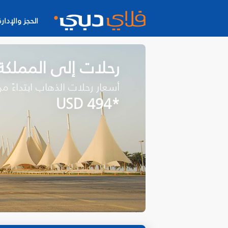
الحجز والإدارة
رحلات إلى المملكة 
أسعار رحلات الذهاب ابتداءً م
*USD 494