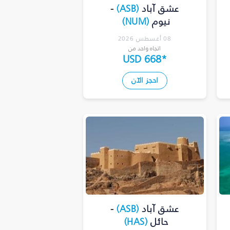
عشق آباد
(
ASB
)
-
نيوم
(
NUM
)
08 أغسطس 2026
اتجاه واحد من
USD 668
*
احجز الآن
عشق آباد
(
ASB
)
-
حائل
(
HAS
)