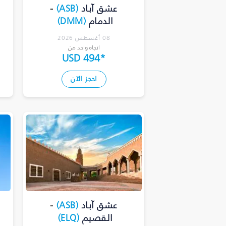
عشق آباد
(
ASB
)
-
الدمام
(
DMM
)
08 أغسطس 2026
اتجاه واحد من
USD 494
*
احجز الآن
عشق آباد
(
ASB
)
-
القصيم
(
ELQ
)