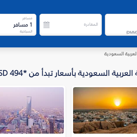
مسافر
1
مسافر
المغادرة
السياحية
)
DMM
لعربية السعودية
دية بأسعار تبدأ من *USD 494 لرحلات الاتجاه الواحد