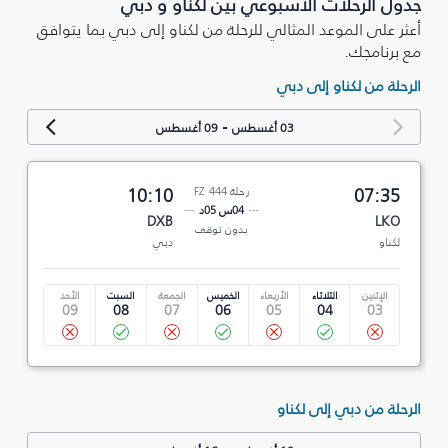
جدول الرحلات الأسبوعي بين لكناو و دبي
أعثر على الموعد المثالي للرحلة من لكناو إلى دبي بما يتوافق
مع برنامجك.
الرحلة من لكناو إلى دبي
-
03 أغسطس
09 أغسطس
07:35
رحلة FZ 444
10:10
04س 05د
DXB
LKO
بدون توقف
لكناو
دبي
الإثنين
الثلاثاء
الأربعاء
الخميس
الجمعة
السبت
الأحد
09
08
07
06
05
04
03
الرحلة من دبي إلى لكناو