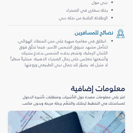
دبي مول
رحلة سفاري في الصحراء
الإطلالة الخلابة من نخلة دبي
نصائح للمسافرين
.انطلق في مغامرة مبهرة على متن المنطاد الهوائي،
لتتأمل مشهد شروق الشمس الآسر، فيما تحلّق فوق
الكثبان الرملية، وتشعر بدفء الشمس يدغدغ بشرتك
وأشعتها تنعكس على رمال الصحراء الذهبية، مبتكرةً منظراً
لا مثيل له، يصوّر لك جمال دبي الطبيعي وروعتها.
معلومات إضافية
اعثر على معلومات مفيدة حول التأشيرات ومتطلبات تأشيرة الدخول
لمساعدتك في التخطيط لرحلتك والتنعّم برحلة مريحة وبدون متاعب.