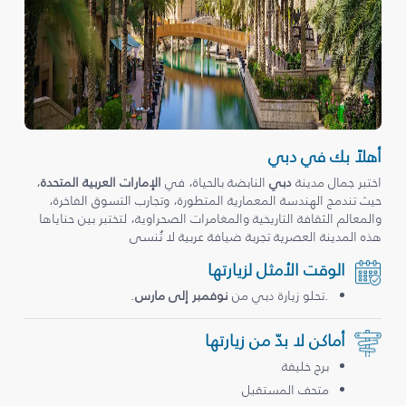
أهلاً بك في دبي
اختبر جمال مدينة
دبي
النابضة بالحياة، في
الإمارات العربية المتحدة
،
حيث تندمج الهندسة المعمارية المتطورة، وتجارب التسوق الفاخرة،
والمعالم الثقافة التاريخية والمغامرات الصحراوية، لتختبر بين حناياها
هذه المدينة العصرية تجربة ضيافة عربية لا تُنسى
الوقت الأمثل لزيارتها
.تحلو زيارة دبي من
نوفمبر إلى مارس
.
أماكن لا بدّ من زيارتها
برج خليفة
متحف المستقبل