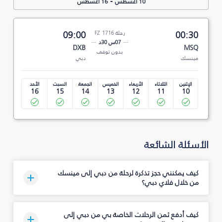
-
10 أغسطس
16 أغسطس
00:30
رحلة FZ 1716
09:00
07س 30د
DXB
MSQ
بدون توقف
مينسك
دبي
الإثنين
الثلاثاء
الأربعاء
الخميس
الجمعة
السبت
الأحد
16
15
14
13
12
11
10
الأسئلة الشائعة
كيف يمكنني حجز تذكرة لرحلة من دبي إلى مينسك
من خلال فلاي دبي؟
كيف أدفع ثمن الرحلات الخاصة بي من دبي إلى