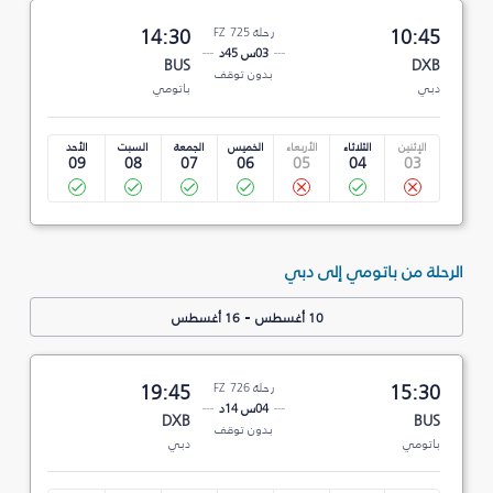
10:45
رحلة FZ 725
14:30
03س 45د
BUS
DXB
بدون توقف
دبي
باتومي
الإثنين
الثلاثاء
الأربعاء
الخميس
الجمعة
السبت
الأحد
09
08
07
06
05
04
03
الرحلة من باتومي إلى دبي
-
10 أغسطس
16 أغسطس
15:30
رحلة FZ 726
19:45
04س 14د
DXB
BUS
بدون توقف
باتومي
دبي