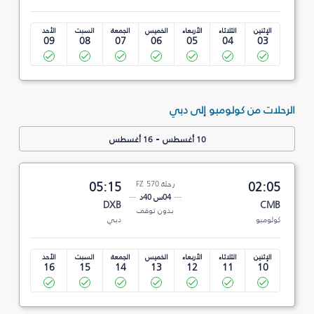
الإثنين
الثلاثاء
الأربعاء
الخميس
الجمعة
السبت
الأحد
09
08
07
06
05
04
03
الرحلات من كولومبو إلى دبي
-
10 أغسطس
16 أغسطس
02:05
رحلة FZ 570
05:15
04س 40د
DXB
CMB
بدون توقف
كولومبو
دبي
الإثنين
الثلاثاء
الأربعاء
الخميس
الجمعة
السبت
الأحد
16
15
14
13
12
11
10