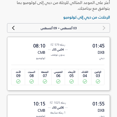
أعثر على الموعد المثالي للرحلة من دبي إلى كولومبو بما
يتوافق مع برنامجك.
الرحلات من دبي إلى كولومبو
-
03 أغسطس
09 أغسطس
01:45
رحلة FZ 579
08:10
04س 55د
CMB
DXB
بدون توقف
دبي
كولومبو
الإثنين
الثلاثاء
الأربعاء
الخميس
الجمعة
السبت
الأحد
09
08
07
06
05
04
03
01:55
رحلة FZ 1025
10:15
06س 50د
CMB
DXB
1 رحلة متابعة
دبي
كولومبو