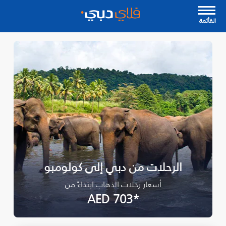
القأئمة
الرحلات من دبي إلى كولومبو
أسعار رحلات الذهاب ابتداءً من
*AED 703