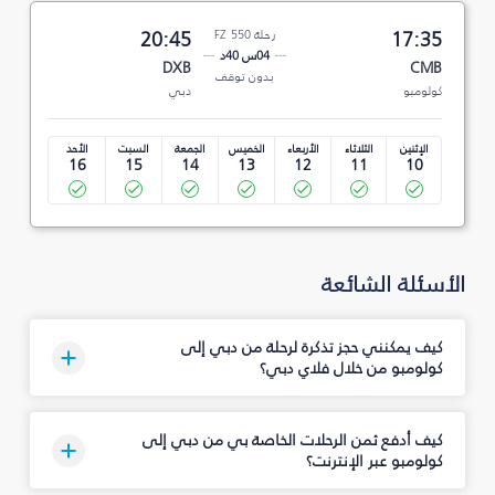
17:35
رحلة FZ 550
20:45
04س 40د
DXB
CMB
بدون توقف
كولومبو
دبي
الإثنين
الثلاثاء
الأربعاء
الخميس
الجمعة
السبت
الأحد
16
15
14
13
12
11
10
الأسئلة الشائعة
كيف يمكنني حجز تذكرة لرحلة من دبي إلى
كولومبو من خلال فلاي دبي؟
كيف أدفع ثمن الرحلات الخاصة بي من دبي إلى
كولومبو عبر الإنترنت؟