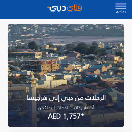
القأئمة
الرحلات من دبي إلى هرجيسا
أسعار رحلات الذهاب ابتداءً من
*AED 1,757