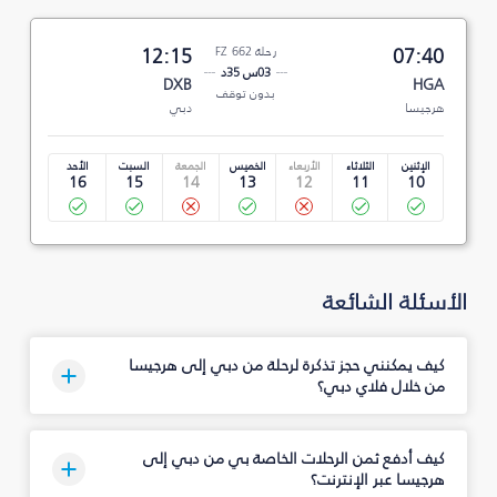
07:40
رحلة FZ 662
12:15
03س 35د
DXB
HGA
بدون توقف
هرجيسا
دبي
الإثنين
الثلاثاء
الأربعاء
الخميس
الجمعة
السبت
الأحد
16
15
14
13
12
11
10
الأسئلة الشائعة
كيف يمكنني حجز تذكرة لرحلة من دبي إلى هرجيسا
من خلال فلاي دبي؟
كيف أدفع ثمن الرحلات الخاصة بي من دبي إلى
هرجيسا عبر الإنترنت؟