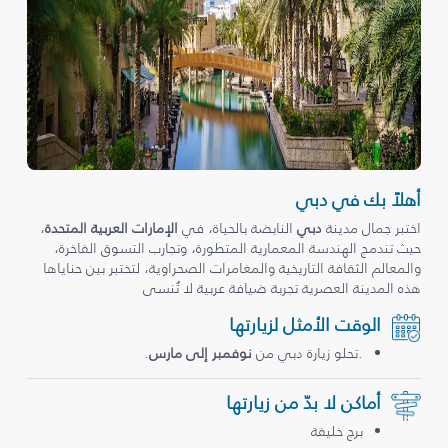
أهلاً بك في دبي
اختبر جمال مدينة
دبي
النابضة بالحياة، في
الإمارات العربية المتحدة
،
حيث تندمج الهندسة المعمارية المتطورة، وتجارب التسوق الفاخرة،
والمعالم الثقافة التاريخية والمغامرات الصحراوية، لتختبر بين حناياها
هذه المدينة العصرية تجربة ضيافة عربية لا تُنسى
الوقت الأمثل لزيارتها
.تحلو زيارة دبي من
نوفمبر إلى مارس
.
أماكن لا بدّ من زيارتها
برج خليفة