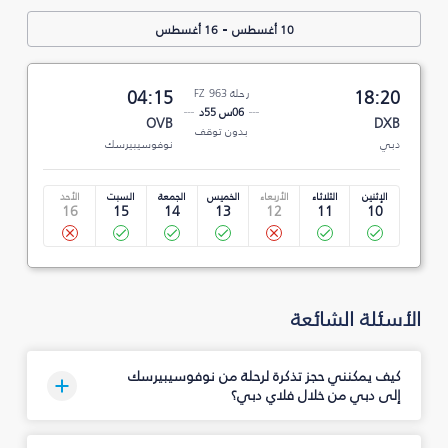
-
10 أغسطس
16 أغسطس
18:20
رحلة FZ 963
04:15
06س 55د
OVB
DXB
بدون توقف
دبي
نوفوسيبيرسك
الإثنين
الثلاثاء
الأربعاء
الخميس
الجمعة
السبت
الأحد
16
15
14
13
12
11
10
الأسئلة الشائعة
كيف يمكنني حجز تذكرة لرحلة من نوفوسيبيرسك
إلى دبي من خلال فلاي دبي؟