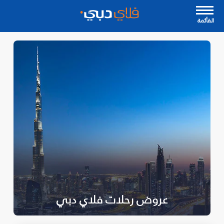
القأئمة
عروض رحلات فلاي دبي