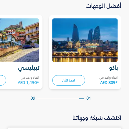
أفضل الوجهات
باكو
تبيليسي
اتجاه واحد من
اتجاه واحد من
احجز الآن
AED 1,190
*
AED 809
*
09
01
اكتشف شبكة وجهاتنا