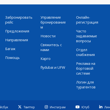
Забронировать
Управление
Онлайн-
рейс
бронирование
регистрация
м
Предложения
Часто
Новости
задаваемые
Направления
вопросы
Свяжитесь с
Багаж
нами
Отдел
снабжения
Помощь
Карго
Реклама на
flydubai и UFW
бортовой
системе
Логин для
турагентов
йсбук
Твиттер
Инстаграм
Ютуб
Лин