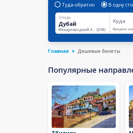
Туда-обратно
В одну ст
Откуда
Куда
Введите на
Международный Аэропорт Дубая
(
DXB
)
Главная
Дешевые билеты
Популярные направл
Тбилиси
М