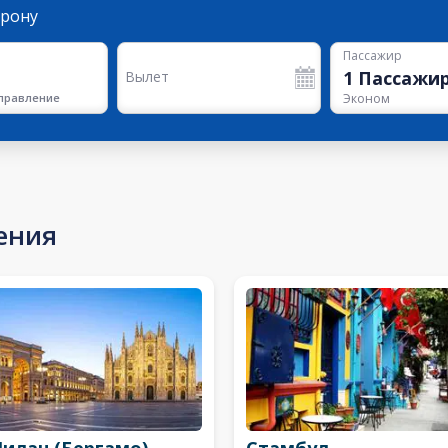
орону
Пассажир
1
Пассажи
Вылет
правление
Эконом
ения
илан (Бергамо)
Стамбул