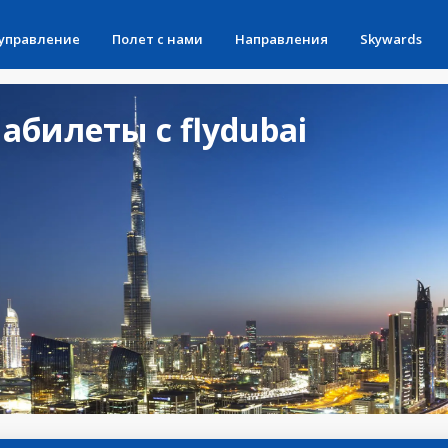
 управление
Полет с нами
Направления
Skywards
билеты с flydubai