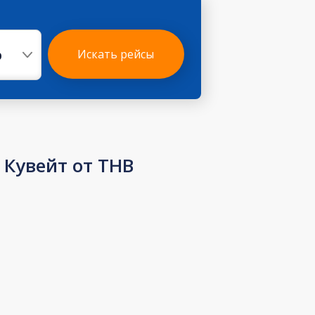
р
Искать рейсы
Кувейт от THB