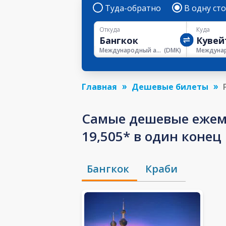
Туда-обратно
В одну ст
Откуда
Куда
Международный аэропорт Донмыанг
(
DMK
)
Главная
Дешевые билеты
Самые дешевые ежем
19,505* в один конец
Бангкок
Краби