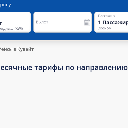
орону
Пассажир
1
Пассажи
Вылет
Эконом
Международный аэропорт Кувейт
(
KWI
)
Рейсы в Кувейт
есячные тарифы по направлению 