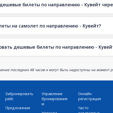
 дешевые билеты по направлению - Кувейт через
еты на самолет по направлению - Кувейт?
овать дешевые билеты по направлению - Кувей
ение последних 48 часов и могут быть недоступны на момент р
Забронировать
Управление
Онлайн-
рейс
бронирование
регистрация
м
Предложения
Часто
Новости
задаваемые