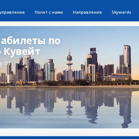
 управление
Полет с нами
Направления
Skywards
абилеты по
 Кувейт
у от