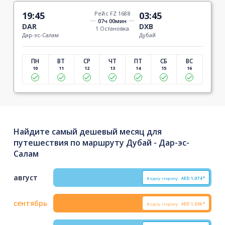
19:45
Рейс FZ 1688
03:45
07ч 00мин
DAR
DXB
1 Остановка
Дар-эс-Салам
Дубай
ПН
ВТ
СР
ЧТ
ПТ
СБ
ВС
10
11
12
13
14
15
16
Найдите самый дешевый месяц для
путешествия по маршруту Дубай - Дар-эс-
Салам
август
В одну сторону
AED
1,074*
сентябрь
В одну сторону
AED
1,036*