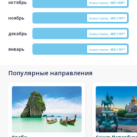
октябрь
В одну сторону
AED
1,036*
ноябрь
В одну сторону
AED
1,757*
декабрь
В одну сторону
AED
1,757*
январь
В одну сторону
AED
1,757*
Популярные направления
Краби
Санкт-Петербур