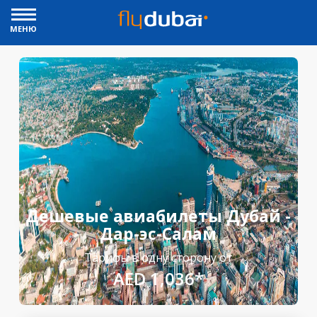
МЕНЮ
Дешевые авиабилеты Дубай -
Дар-эс-Салам
Тарифы в одну сторону от
AED 1,036*