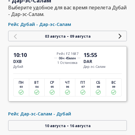
- Дар-эс-Салам
Выберите удобное для вас время перелета Дубай
- Дар-эс-Салам.
Рейс Дубай - Дар-эс-Салам
-
03 августа
09 августа
10:10
Рейс FZ 1687
15:55
06ч 45мин
DXB
DAR
1 Остановка
Дубай
Дар-эс-Салам
ПН
ВТ
СР
ЧТ
ПТ
СБ
ВС
03
04
05
06
07
08
09
Рейс Дар-эс-Салам - Дубай
-
10 августа
16 августа