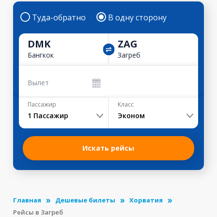
Туда-обратно
В одну сторону
DMK
ZAG
Бангкок
Загреб
Вылет
Пассажир
Класс
1
Пассажир
Эконом
Искать рейсы
Главная
Дешевые билеты
Хорватия
Рейсы в Загреб