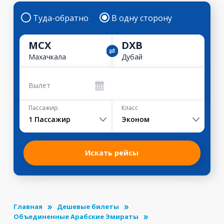
Туда-обратно
В одну сторону
MCX
DXB
Махачкала
Дубай
Вылет
Пассажир
Класс
1
Пассажир
Эконом
Искать рейсы
Главная
Дешевые билеты
Объединенные Арабские Эмираты