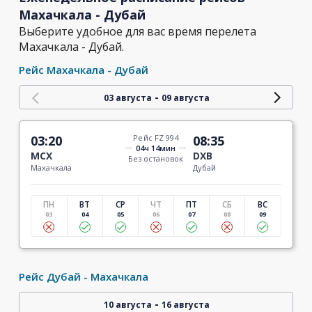
Махачкала - Дубай
Выберите удобное для вас время перелета
Махачкала - Дубай.
Рейс Махачкала - Дубай
-
03 августа
09 августа
03:20
Рейс FZ 994
08:35
04ч 14мин
MCX
DXB
Без остановок
Махачкала
Дубай
ПН
ВТ
СР
ЧТ
ПТ
СБ
ВС
03
04
05
06
07
08
09
Рейс Дубай - Махачкала
-
10 августа
16 августа