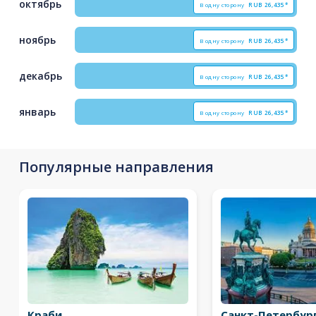
октябрь
В одну сторону
RUB
26,435*
ноябрь
В одну сторону
RUB
26,435*
декабрь
В одну сторону
RUB
26,435*
январь
В одну сторону
RUB
26,435*
Популярные направления
Краби
Санкт-Петербур