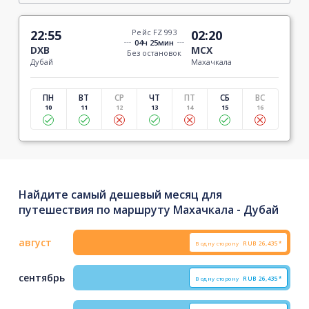
22:55
Рейс FZ 993
02:20
04ч 25мин
DXB
MCX
Без остановок
Дубай
Махачкала
ПН
ВТ
СР
ЧТ
ПТ
СБ
ВС
10
11
12
13
14
15
16
Найдите самый дешевый месяц для
путешествия по маршруту Махачкала - Дубай
август
В одну сторону
RUB
26,435*
сентябрь
В одну сторону
RUB
26,435*