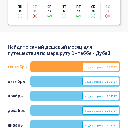
ПН
ВТ
СР
ЧТ
ПТ
СБ
ВС
10
11
12
13
14
15
16
Найдите самый дешевый месяц для
путешествия по маршруту Энтеббе - Дубай
сентябрь
В одну сторону
USD
272*
октябрь
В одну сторону
USD
272*
ноябрь
В одну сторону
USD
272*
декабрь
В одну сторону
USD
272*
январь
В одну сторону
USD
272*