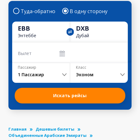
Туда-обратно
В одну сторону
EBB
DXB
Энтеббе
Дубай
Вылет
Пассажир
Класс
1
Пассажир
Эконом
Искать рейсы
Главная
Дешевые билеты
Объединенные Арабские Эмираты