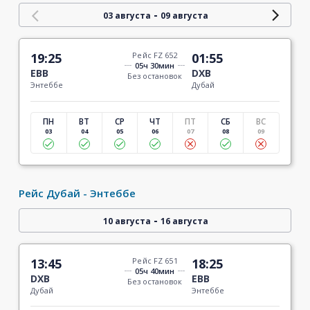
-
03 августа
09 августа
19:25
Рейс FZ 652
01:55
05ч 30мин
EBB
DXB
Без остановок
Энтеббе
Дубай
ПН
ВТ
СР
ЧТ
ПТ
СБ
ВС
03
04
05
06
07
08
09
Рейс Дубай - Энтеббе
-
10 августа
16 августа
13:45
Рейс FZ 651
18:25
05ч 40мин
DXB
EBB
Без остановок
Дубай
Энтеббе