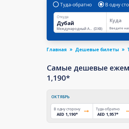
Туда-обратно
В одну ст
Откуда
Куда
Введите на
Международный Аэропорт Дубая
(
DXB
)
Главная
Дешевые билеты
Самые дешевые ежеме
1,190*
ОКТЯБРЬ
В одну сторону
Туда-обратно
AED 1,190
*
AED 1,957
*