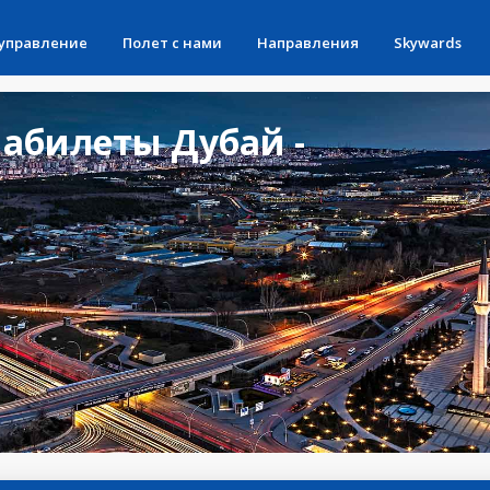
 управление
Полет с нами
Направления
Skywards
абилеты Дубай -