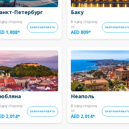
анкт-Петербург
Баку
одну сторону
В одну сторону
от
ЗАБРОНИРОВАТЬ
ЗАБРОНИРОВАТ
ED 1,808
*
AED 809
*
юбляна
Неаполь
одну сторону
В одну сторону
от
ЗАБРОНИРОВАТЬ
ЗАБРОНИРОВАТ
ED 2,014
*
AED 2,014
*