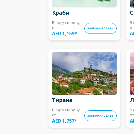
Краби
С
В одну сторону
В 
от
от
ЗАБРОНИРОВАТЬ
AED 1,159
*
A
Тирана
Л
В одну сторону
В 
от
от
ЗАБРОНИРОВАТЬ
AED 1,757
*
A