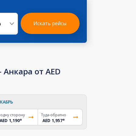
р
Искать рейсы
 Анкара от AED
КАБРЬ
 одну сторону
Туда-обратно
AED 1,190
*
AED 1,957
*