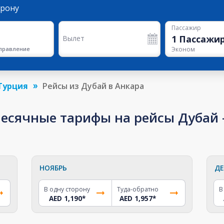
орону
Пассажир
1
Пассажи
Вылет
правление
Эконом
Турция
Рейсы из Дубай в Анкара
сячные тарифы на рейсы Дубай -
НОЯБРЬ
ДЕ
В одну сторону
Туда-обратно
В
AED 1,190
*
AED 1,957
*