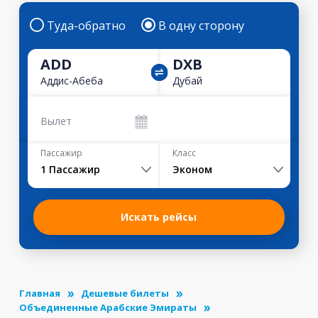
Туда-обратно
В одну сторону
ADD
DXB
Аддис-Абеба
Дубай
Вылет
Пассажир
Класс
1
Пассажир
Эконом
Искать рейсы
Главная
Дешевые билеты
Объединенные Арабские Эмираты