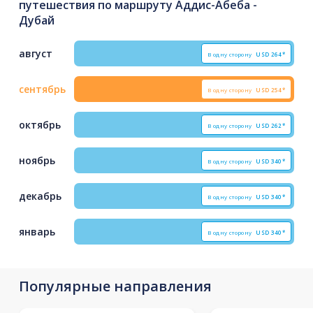
путешествия по маршруту Аддис-Абеба -
Дубай
август
В одну сторону
USD
264*
сентябрь
В одну сторону
USD
254*
октябрь
В одну сторону
USD
262*
ноябрь
В одну сторону
USD
340*
декабрь
В одну сторону
USD
340*
январь
В одну сторону
USD
340*
Популярные направления