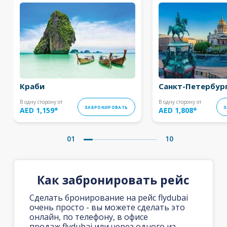
Краби
Санкт-Петербур
В одну сторону от
В одну сторону от
ЗАБРОНИРОВАТЬ
З
AED 1,159
*
AED 1,808
*
01
10
Как забронировать рейс
Сделать бронирование на рейс flydubai
очень просто - вы можете сделать это
онлайн, по телефону, в офисе
продаж flydubai или через одного из