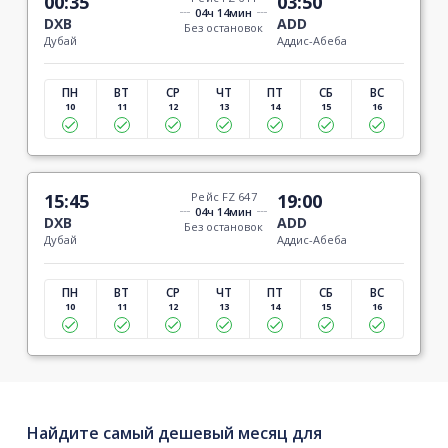
00:35
03:50
04ч 14мин
DXB
ADD
Без остановок
Дубай
Аддис-Абеба
ПН
ВТ
СР
ЧТ
ПТ
СБ
ВС
10
11
12
13
14
15
16
15:45
Рейс FZ 647
19:00
04ч 14мин
DXB
ADD
Без остановок
Дубай
Аддис-Абеба
ПН
ВТ
СР
ЧТ
ПТ
СБ
ВС
10
11
12
13
14
15
16
Найдите самый дешевый месяц для