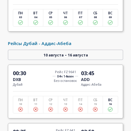
ПН
ВТ
СР
ЧТ
ПТ
СБ
ВС
03
04
05
06
07
08
09
Рейсы Дубай - Аддис-Абеба
-
10 августа
16 августа
00:30
Рейс FZ 9641
03:45
04ч 14мин
DXB
ADD
Без остановок
Дубай
Аддис-Абеба
ПН
ВТ
СР
ЧТ
ПТ
СБ
ВС
10
11
12
13
14
15
16
Рейс FZ 641