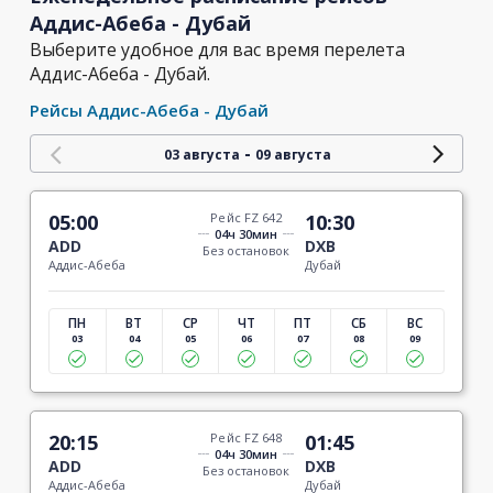
Аддис-Абеба - Дубай
Выберите удобное для вас время перелета
Аддис-Абеба - Дубай.
Рейсы Аддис-Абеба - Дубай
-
03 августа
09 августа
05:00
Рейс FZ 642
10:30
04ч 30мин
ADD
DXB
Без остановок
Аддис-Абеба
Дубай
ПН
ВТ
СР
ЧТ
ПТ
СБ
ВС
03
04
05
06
07
08
09
20:15
Рейс FZ 648
01:45
04ч 30мин
ADD
DXB
Без остановок
Аддис-Абеба
Дубай