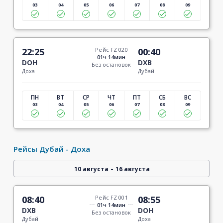
03
04
05
06
07
08
09
22:25
Рейс FZ 020
00:40
01ч 14мин
DOH
DXB
Без остановок
Доха
Дубай
ПН
ВТ
СР
ЧТ
ПТ
СБ
ВС
03
04
05
06
07
08
09
Рейсы Дубай - Доха
-
10 августа
16 августа
08:40
Рейс FZ 001
08:55
01ч 14мин
DXB
DOH
Без остановок
Дубай
Доха