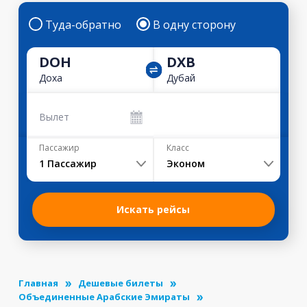
Туда-обратно
В одну сторону
DOH
DXB
Доха
Дубай
Вылет
Пассажир
Класс
1
Пассажир
Эконом
Искать рейсы
Главная
Дешевые билеты
Объединенные Арабские Эмираты