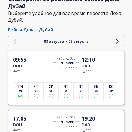
Дубай
Выберите удобное для вас время перелета Доха -
Дубай.
Рейсы Доха - Дубай
-
03 августа
09 августа
09:55
Рейс FZ 002
12:10
01ч 14мин
DOH
DXB
Без остановок
Доха
Дубай
ПН
ВТ
СР
ЧТ
ПТ
СБ
ВС
03
04
05
06
07
08
09
17:05
Рейс FZ 018
19:20
01ч 14мин
DOH
DXB
Без остановок
Доха
Дубай