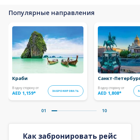
Популярные направления
Краби
Санкт-Петербур
В одну сторону от
В одну сторону от
ЗАБРОНИРОВАТЬ
З
AED 1,159
*
AED 1,808
*
01
10
Как забронировать рейс