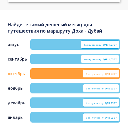
Найдите самый дешевый месяц для
путешествия по маршруту Доха - Дубай
август
В одну сторону
QAR
1,076*
сентябрь
В одну сторону
QAR
1,030*
октябрь
В одну сторону
QAR
930*
ноябрь
В одну сторону
QAR
930*
декабрь
В одну сторону
QAR
930*
январь
В одну сторону
QAR
930*