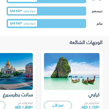
ديسمبر
اتجاه واحد
930*
QAR
يناير
اتجاه واحد
930*
QAR
الوجهات الشائعة
كرابي
سانت بطرسبرغ
اتجاه واحد من
اتجاه واحد من
احجز الآن
AED 1,808
*
AED 1,159
*