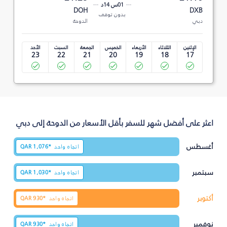
01س 14د
DOH
DXB
بدون توقف
دبي
الدوحة
الإثنين
الثلاثاء
الأربعاء
الخميس
الجمعة
السبت
الأحد
23
22
21
20
19
18
17
اعثر على أفضل شهر للسفر بأقل الأسعار من الدوحة إلى دبي
أغسطس
اتجاه واحد
1,076*
QAR
سبتمبر
اتجاه واحد
1,030*
QAR
أكتوبر
اتجاه واحد
930*
QAR
نوفمبر
اتجاه واحد
930*
QAR