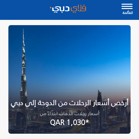
القأئمة
أرخص أسعار الرحلات من الدوحة إلى دبي
أسعار رحلات الذهاب ابتداءً من
*QAR 1,030