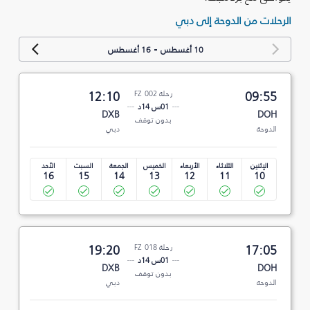
الرحلات من الدوحة إلى دبي
-
10 أغسطس
16 أغسطس
09:55
رحلة FZ 002
12:10
01س 14د
DXB
DOH
بدون توقف
الدوحة
دبي
الإثنين
الثلاثاء
الأربعاء
الخميس
الجمعة
السبت
الأحد
16
15
14
13
12
11
10
17:05
رحلة FZ 018
19:20
01س 14د
DXB
DOH
بدون توقف
الدوحة
دبي