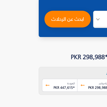
ابحث عن الرحلات
P
اه واحد
العودة
PKR 447,615
*
PKR 298,98