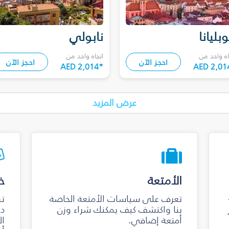
وبليانا
نابولي
اه واحد من
اتجاه واحد من
احجز الآن
احجز الآن
AED 2,014
*
AED 2,01
عرض المزيد
الأمتعة
خ
تعرف على سياسات الأمتعة الخاصة
تق
بنا واكتشف كيف يمكنك شراء وزن
دخ
أمتعة إضافي.
ال