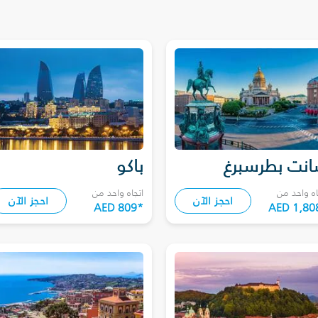
نت بطرسبرغ
باكو
اه واحد من
اتجاه واحد من
احجز الآن
احجز الآن
AED 809
*
AED 1,80