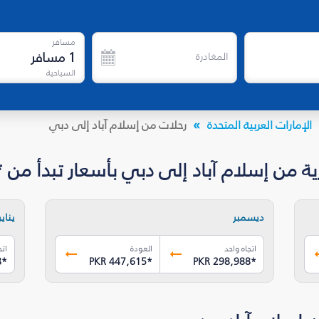
مسافر
1
مسافر
المغادرة
السياحية
الإمارات العربية المتحدة
رحلات من إسلام آباد إلى دبي
إسلام آباد إلى دبي بأسعار تبدأ من *KR 298,988
ديسمبر
يناير
اتجاه واحد
العودة
اتج
8
*
PKR 447,615
*
PKR 298,988
*