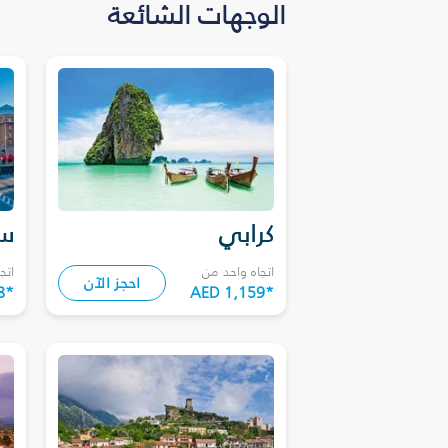
الوجهات الشائعة
كرابي
سا
اتجاه واحد من
اتج
احجز الآن
8
*
AED 1,159
*