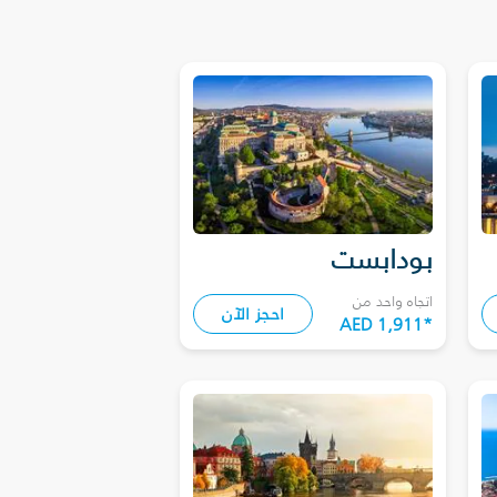
بودابست
اتجاه واحد من
احجز الآن
AED 1,911
*