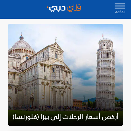
القأئمة
أرخص أسعار الرحلات إلى بيزا (فلورنسا)