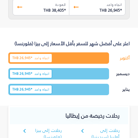
اتجاه واحد
العودة
THB 38,405
*
THB 26,945
*
اعثر على أفضل شهر للسفر بأقل الأسعار إلى بيزا (فلورنسا)
أكتوبر
اتجاه واحد
26,945*
THB
ديسمبر
اتجاه واحد
26,945*
THB
يناير
اتجاه واحد
26,945*
THB
رحلات رخيصة من إيطاليا
رحلات إلى
رحلات إلى بيزا
أولبيا (سردينيا)
(فلورنسا)