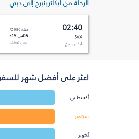
الرحلة من ايكاترينبرج إلى دبي
02:40
رحلة FZ 980
06س 15د
SVX
بدون توقف
ايكاترينبرج
اعثر على أفضل شهر للسفر ب
أغسطس
سبتمبر
أكتوبر