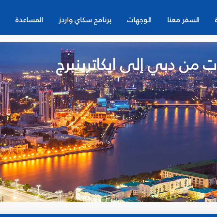
السفر معنا
الوجهات
برنامج سكاي واردز
المساعدة
ت من دبي إلى ايكاترينبرج
ن