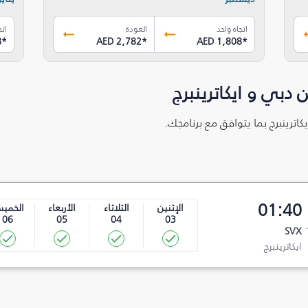
اتجاه واحد
العودة
اتج
8
*
AED 2,782
*
AED 1,808
*
دبي و ايكاترينبرج
كاترينبرج بما يتوافق مع برنامجك.
01:40
الإثنين
الثلاثاء
الأربعاء
الخمي
06
05
04
03
SVX
ايكاترينبرج