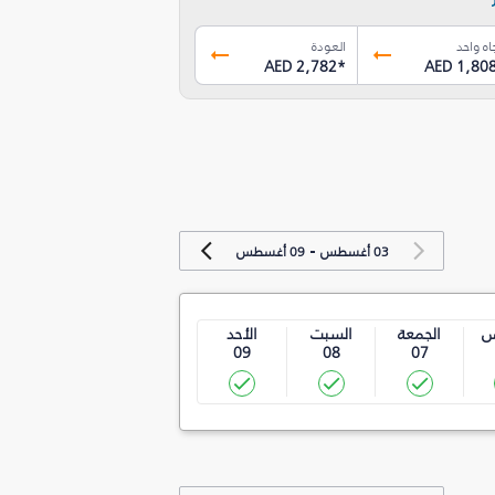
اه واحد
العودة
AED 2,782
*
AED 1,80
-
03 أغسطس
09 أغسطس
س
الجمعة
السبت
الأحد
09
08
07