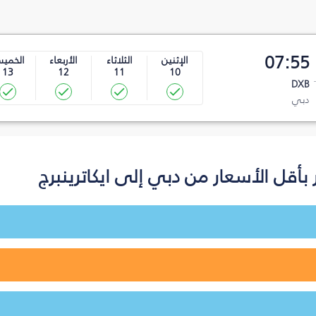
07:55
الإثنين
الثلاثاء
الأربعاء
الخمي
13
12
11
10
DXB
دبي
أقل الأسعار من دبي إلى ايكاترينبرج