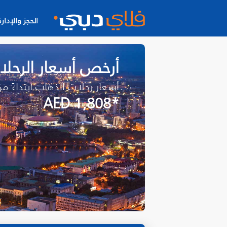
الحجز والإدارة
أرخص أسعار الرحلا
أسعار رحلات الذهاب ابتداءً م
*AED 1,808