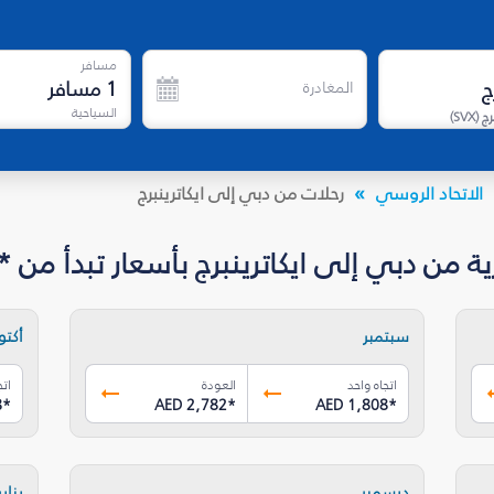
مسافر
1
مسافر
المغادرة
السياحية
رج
(
SVX
)
الاتحاد الروسي
رحلات من دبي إلى ايكاترينبرج
دبي إلى ايكاترينبرج بأسعار تبدأ من *AED 1,808
سبتمبر
أكتوب
اتجاه واحد
العودة
اتج
8
*
AED 2,782
*
AED 1,808
*
ديسمبر
يناير