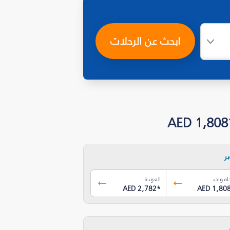
ابحث عن الرحلات
ر
اه واحد
العودة
AED 2,782
*
AED 1,80