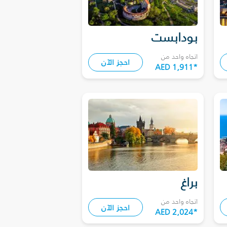
بودابست
اتجاه واحد من
احجز الآن
AED 1,911
*
براغ
اتجاه واحد من
احجز الآن
AED 2,024
*