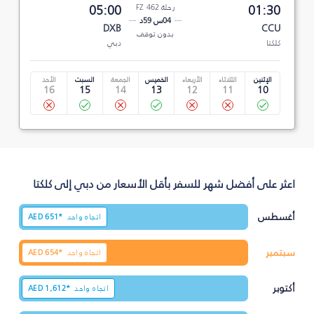
01:30
رحلة FZ 462
05:00
04س 59د
DXB
CCU
بدون توقف
كلكتا
دبي
الإثنين
الثلاثاء
الأربعاء
الخميس
الجمعة
السبت
الأحد
16
15
14
13
12
11
10
اعثر على أفضل شهر للسفر بأقل الأسعار من دبي إلى كلكتا
أغسطس
اتجاه واحد
651*
AED
سبتمبر
اتجاه واحد
654*
AED
أكتوبر
اتجاه واحد
1,612*
AED