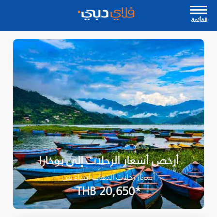
القأئمة
أرخص أسعار الرحلات إلى بوخارا
أسعار رحلات الذهاب ابتداءً من
*THB 20,650