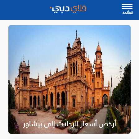
القأئمة
أرخص أسعار الرحلات إلى بيشاور