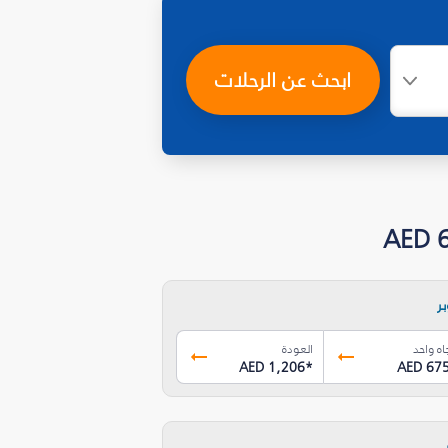
ابحث عن الرحلات
ر
اه واحد
العودة
AED 1,206
*
AED 67