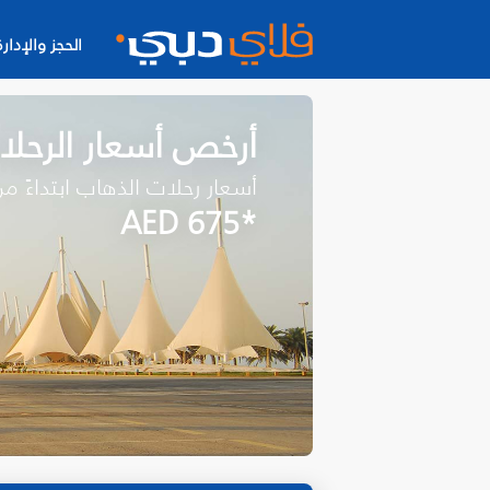
الحجز والإدارة
أرخص أسعار الرحلا
أسعار رحلات الذهاب ابتداءً م
*AED 675