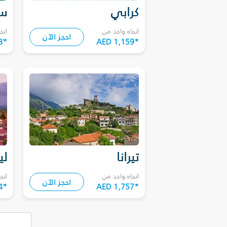
كرابي
سا
اتجاه واحد من
اتج
احجز الآن
8
*
AED 1,159
*
تيرانا
لي
اتجاه واحد من
اتج
احجز الآن
4
*
AED 1,757
*