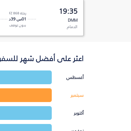
19:35
رحلة FZ 868
01س 39د
DMM
بدون توقف
الدمام
اعثر على أفضل شهر للسفر 
أغسطس
سبتمبر
أكتوبر
نوفمبر