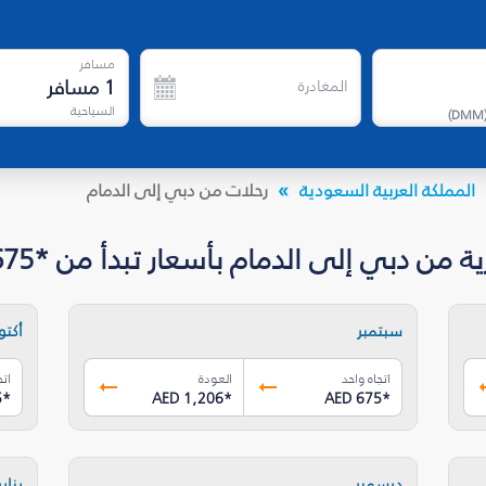
مسافر
1
مسافر
المغادرة
السياحية
)
DMM
المملكة العربية السعودية
رحلات من دبي إلى الدمام
ن دبي إلى الدمام بأسعار تبدأ من *AED 675
سبتمبر
أكتوب
اتجاه واحد
العودة
اتج
5
*
AED 1,206
*
AED 675
*
ديسمبر
يناير