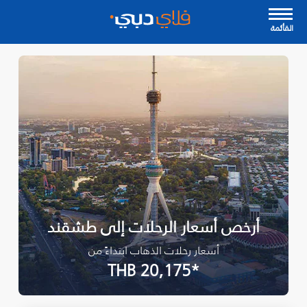
القأئمة
أرخص أسعار الرحلات إلى طشقند
أسعار رحلات الذهاب ابتداءً من
*THB 20,175