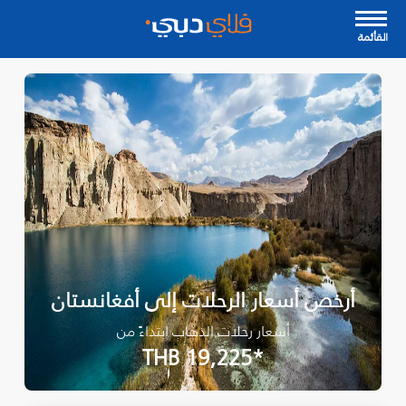
القأئمة
أرخص أسعار الرحلات إلى أفغانستان
أسعار رحلات الذهاب ابتداءً من
*THB 19,225