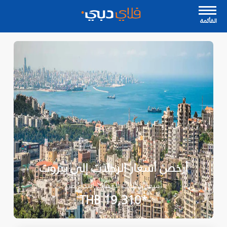
القأئمة
أرخص أسعار الرحلات إلى بيروت
أسعار رحلات الذهاب ابتداءً من
*THB 19,310