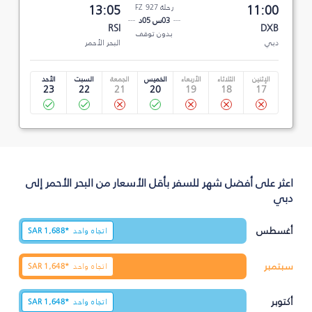
11:00
رحلة FZ 927
13:05
03س 05د
RSI
DXB
بدون توقف
دبي
البحر الأحمر
الإثنين
الثلاثاء
الأربعاء
الخميس
الجمعة
السبت
الأحد
23
22
21
20
19
18
17
اعثر على أفضل شهر للسفر بأقل الأسعار من البحر الأحمر إلى
دبي
أغسطس
اتجاه واحد
1,688*
SAR
سبتمبر
اتجاه واحد
1,648*
SAR
أكتوبر
اتجاه واحد
1,648*
SAR