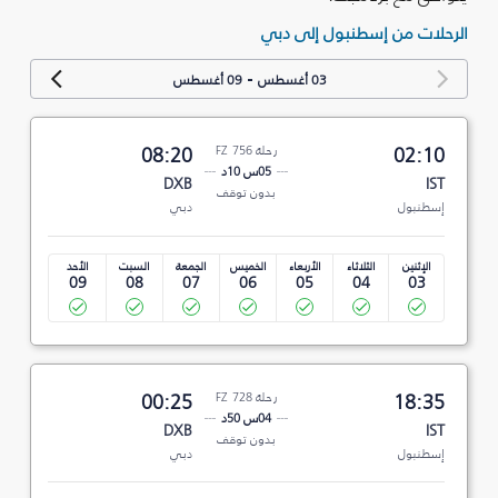
الرحلات من إسطنبول إلى دبي
-
03 أغسطس
09 أغسطس
02:10
رحلة FZ 756
08:20
05س 10د
DXB
IST
بدون توقف
إسطنبول
دبي
الإثنين
الثلاثاء
الأربعاء
الخميس
الجمعة
السبت
الأحد
09
08
07
06
05
04
03
18:35
رحلة FZ 728
00:25
04س 50د
DXB
IST
بدون توقف
إسطنبول
دبي