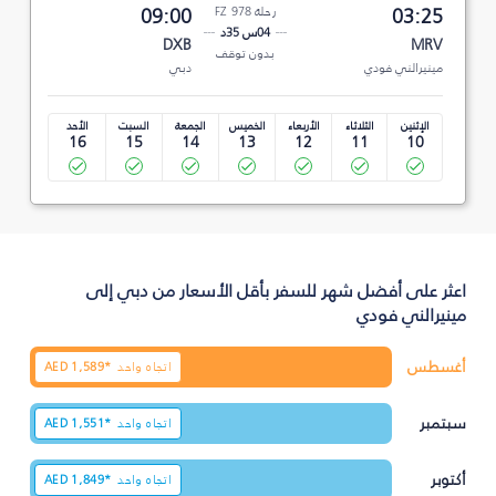
03:25
رحلة FZ 978
09:00
04س 35د
DXB
MRV
بدون توقف
مينيرالني فودي
دبي
الإثنين
الثلاثاء
الأربعاء
الخميس
الجمعة
السبت
الأحد
16
15
14
13
12
11
10
اعثر على أفضل شهر للسفر بأقل الأسعار من دبي إلى
مينيرالني فودي
أغسطس
اتجاه واحد
1,589*
AED
سبتمبر
اتجاه واحد
1,551*
AED
أكتوبر
اتجاه واحد
1,849*
AED