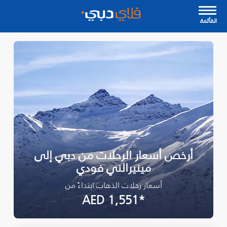
القأئمة
أرخص أسعار الرحلات من دبي إلى
مينيرالني فودي
أسعار رحلات الذهاب ابتداءً من
*AED 1,551