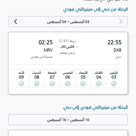
الرحلة من دبي إلى مينيرالني فودي
-
03 أغسطس
09 أغسطس
22:55
رحلة FZ 977
02:25
04س 30د
MRV
DXB
بدون توقف
دبي
مينيرالني فودي
الإثنين
الثلاثاء
الأربعاء
الخميس
الجمعة
السبت
الأحد
09
08
07
06
05
04
03
الرحلة من مينيرالني فودي إلى دبي
-
10 أغسطس
16 أغسطس