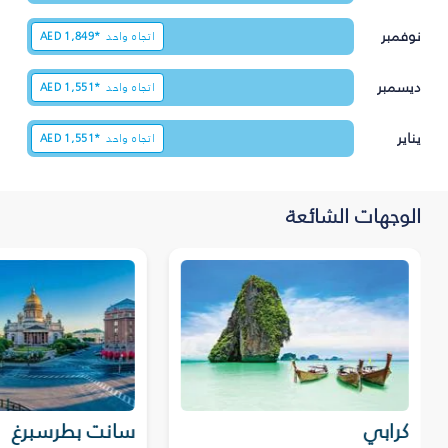
نوفمبر
اتجاه واحد
1,849*
AED
ديسمبر
اتجاه واحد
1,551*
AED
يناير
اتجاه واحد
1,551*
AED
الوجهات الشائعة
كرابي
سانت بطرسبرغ