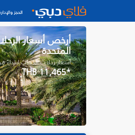
الحجز والإدارة
أرخص أسعار الرحلات
المتحدة
أسعار رحلات الذهاب ابتداءً م
*THB 11,465