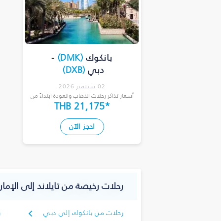
بانكوك
(
DMK
)
-
دبي
(
DXB
)
02 سبتمبر 2026
أسعار تذاكر رحلات الذهاب والعودة ابتداءً من
THB 21,175
*
احجز الآن
رحلات رخيصة من تايلاند إلى الإمارا
رحلات من بانكوك إلى دبي
ر