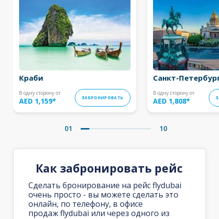
Краби
Санкт-Петербур
В одну сторону от
В одну сторону от
ЗАБРОНИРОВАТЬ
З
AED 1,159
*
AED 1,808
*
01
10
Как забронировать рейс
Сделать бронирование на рейс flydubai
очень просто - вы можете сделать это
онлайн, по телефону, в офисе
продаж flydubai или через одного из