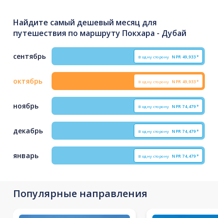
Найдите самый дешевый месяц для
путешествия по маршруту Покхара - Дубай
сентябрь
В одну сторону
NPR
49,933*
октябрь
В одну сторону
NPR
49,933*
ноябрь
В одну сторону
NPR
74,479*
декабрь
В одну сторону
NPR
74,479*
январь
В одну сторону
NPR
74,479*
Популярные направления