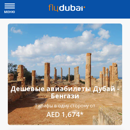
МЕНЮ
Дешевые авиабилеты Дубай -
Бенгази
Тарифы в одну сторону от
AED 1,674*