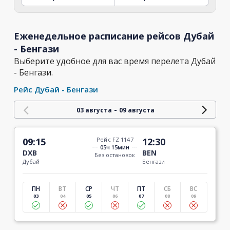
Еженедельное расписание рейсов Дубай
- Бенгази
Выберите удобное для вас время перелета Дубай
- Бенгази.
Рейс Дубай - Бенгази
-
03 августа
09 августа
09:15
Рейс FZ 1147
12:30
05ч 15мин
DXB
BEN
Без остановок
Дубай
Бенгази
ПН
ВТ
СР
ЧТ
ПТ
СБ
ВС
03
04
05
06
07
08
09