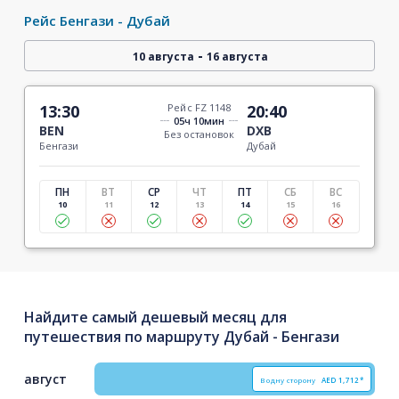
Рейс Бенгази - Дубай
-
10 августа
16 августа
13:30
Рейс FZ 1148
20:40
05ч 10мин
BEN
DXB
Без остановок
Бенгази
Дубай
ПН
ВТ
СР
ЧТ
ПТ
СБ
ВС
10
11
12
13
14
15
16
Найдите самый дешевый месяц для
путешествия по маршруту Дубай - Бенгази
август
В одну сторону
AED
1,712*