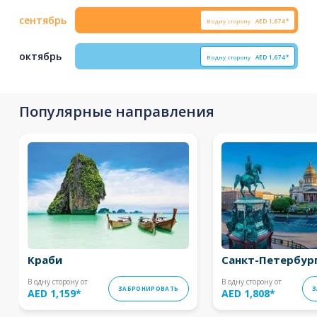
сентябрь
В одну сторону
AED
1,674*
октябрь
В одну сторону
AED
1,674*
Популярные направления
Краби
Санкт-Петербур
В одну сторону от
В одну сторону от
ЗАБРОНИРОВАТЬ
З
AED 1,159
*
AED 1,808
*